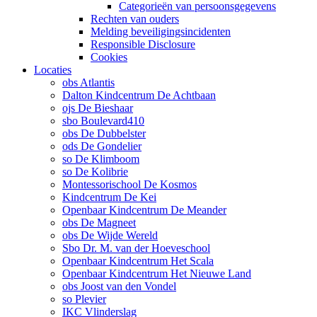
Categorieën van persoonsgegevens
Rechten van ouders
Melding beveiligingsincidenten
Responsible Disclosure
Cookies
Locaties
obs Atlantis
Dalton Kindcentrum De Achtbaan
ojs De Bieshaar
sbo Boulevard410
obs De Dubbelster
ods De Gondelier
so De Klimboom
so De Kolibrie
Montessorischool De Kosmos
Kindcentrum De Kei
Openbaar Kindcentrum De Meander
obs De Magneet
obs De Wijde Wereld
Sbo Dr. M. van der Hoeveschool
Openbaar Kindcentrum Het Scala
Openbaar Kindcentrum Het Nieuwe Land
obs Joost van den Vondel
so Plevier
IKC Vlinderslag