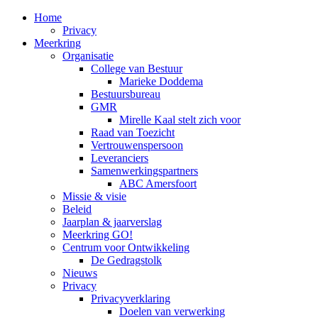
Home
Privacy
Meerkring
Organisatie
College van Bestuur
Marieke Doddema
Bestuursbureau
GMR
Mirelle Kaal stelt zich voor
Raad van Toezicht
Vertrouwenspersoon
Leveranciers
Samenwerkingspartners
ABC Amersfoort
Missie & visie
Beleid
Jaarplan & jaarverslag
Meerkring GO!
Centrum voor Ontwikkeling
De Gedragstolk
Nieuws
Privacy
Privacyverklaring
Doelen van verwerking