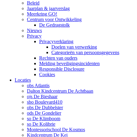
Beleid
Jaarplan & jaarverslag
Meerkring GO!
Centrum voor Ontwikkeling
De Gedragstolk
Nieuws
Privacy
Privacyverklaring
Doelen van verwerking
Categorieën van persoonsgegevens
Rechten van ouders
Melding beveiligingsincidenten
Responsible Disclosure
Cookies
Locaties
obs Atlantis
Dalton Kindcentrum De Achtbaan
ojs De Bieshaar
sbo Boulevard410
obs De Dubbelster
ods De Gondelier
so De Klimboom
so De Kolibrie
Montessorischool De Kosmos
Kindcentrum De Kei