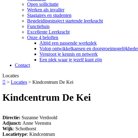
Open sollicitatie
Werken als invaller
Stagiaires en studenten
Begeleidingstraject startende leerkracht
Functiehuis
Excellente Leerkracht
Onze 4 beloften
Altijd een passende werkplek
Volop ontwikkelkansen en doorgroeimogelijkhede
Vergroot je kennis en netwerk
Een plek waar je jezelf kunt zijn
Contact
Locaties

>
Locaties
>
Kindcentrum De Kei
Kindcentrum De Kei
Directie:
Suzanne Verdoold
Adjunct:
Anne Veenstra
Wijk
: Schothorst
Locatietype
: Kindcentrum