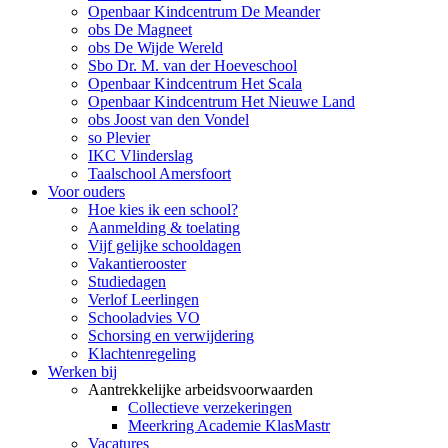
Openbaar Kindcentrum De Meander
obs De Magneet
obs De Wijde Wereld
Sbo Dr. M. van der Hoeveschool
Openbaar Kindcentrum Het Scala
Openbaar Kindcentrum Het Nieuwe Land
obs Joost van den Vondel
so Plevier
IKC Vlinderslag
Taalschool Amersfoort
Voor ouders
Hoe kies ik een school?
Aanmelding & toelating
Vijf gelijke schooldagen
Vakantierooster
Studiedagen
Verlof Leerlingen
Schooladvies VO
Schorsing en verwijdering
Klachtenregeling
Werken bij
Aantrekkelijke arbeidsvoorwaarden
Collectieve verzekeringen
Meerkring Academie KlasMastr
Vacatures