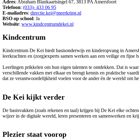
Adres
: Abraham Blankaartsingel 67, 3813 PA Amersfoort
Telefoon
:
(033)- 433 06 95
E-mailadres
:
directie.kei@meerkring.nl
BSO op school
: Ja
Website
:
www.kindcentrumdekei.nl
Kindcentrum
Kindcentrum De Kei biedt basisonderwijs en kinderopvang in Amersfoo
leerkrachten en (zorg)experts samen werken aan een veilige en fijne b
Leerlingen prikkelen om hun eigen talenten te ontdekken. Dat is waar
verschillende vakken met elkaar en brengt kennis en praktische vaardi
dat ze verantwoordelijkheid voelen voor de ander én de wereld om h
De Kei kijkt verder
De basisvakken (zoals rekenen en taal) krijgen bij De Kei elke ochte
wijzer in de digitale wereld, leren presenteren en samenwerken en kri
Plezier staat voorop