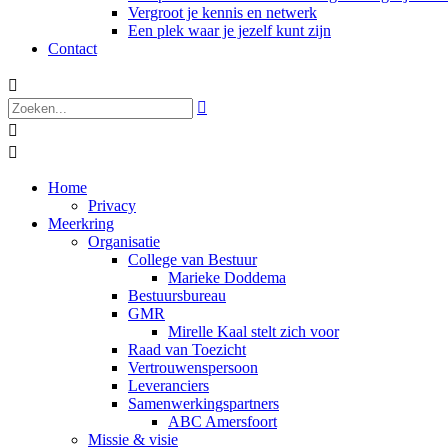
Vergroot je kennis en netwerk
Een plek waar je jezelf kunt zijn
Contact




Home
Privacy
Meerkring
Organisatie
College van Bestuur
Marieke Doddema
Bestuursbureau
GMR
Mirelle Kaal stelt zich voor
Raad van Toezicht
Vertrouwenspersoon
Leveranciers
Samenwerkingspartners
ABC Amersfoort
Missie & visie