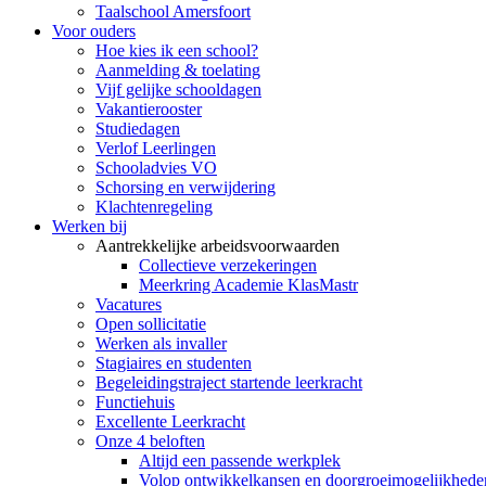
Taalschool Amersfoort
Voor ouders
Hoe kies ik een school?
Aanmelding & toelating
Vijf gelijke schooldagen
Vakantierooster
Studiedagen
Verlof Leerlingen
Schooladvies VO
Schorsing en verwijdering
Klachtenregeling
Werken bij
Aantrekkelijke arbeidsvoorwaarden
Collectieve verzekeringen
Meerkring Academie KlasMastr
Vacatures
Open sollicitatie
Werken als invaller
Stagiaires en studenten
Begeleidingstraject startende leerkracht
Functiehuis
Excellente Leerkracht
Onze 4 beloften
Altijd een passende werkplek
Volop ontwikkelkansen en doorgroeimogelijkhede