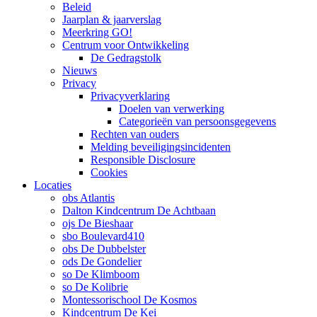
Beleid
Jaarplan & jaarverslag
Meerkring GO!
Centrum voor Ontwikkeling
De Gedragstolk
Nieuws
Privacy
Privacyverklaring
Doelen van verwerking
Categorieën van persoonsgegevens
Rechten van ouders
Melding beveiligingsincidenten
Responsible Disclosure
Cookies
Locaties
obs Atlantis
Dalton Kindcentrum De Achtbaan
ojs De Bieshaar
sbo Boulevard410
obs De Dubbelster
ods De Gondelier
so De Klimboom
so De Kolibrie
Montessorischool De Kosmos
Kindcentrum De Kei