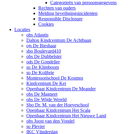
Categorieën van persoonsgegevens
Rechten van ouders
Melding beveiligingsincidenten
Responsible Disclosure
Cookies
Locaties
obs Atlantis
Dalton Kindcentrum De Achtbaan
ojs De Bieshaar
sbo Boulevard410
obs De Dubbelster
ods De Gondelier
so De Klimboom
so De Kolibrie
Montessorischool De Kosmos
Kindcentrum De Kei
Openbaar Kindcentrum De Meander
obs De Magneet
obs De Wijde Wereld
Sbo Dr. M. van der Hoeveschool
Openbaar Kindcentrum Het Scala
Openbaar Kindcentrum Het Nieuwe Land
obs Joost van den Vondel
so Plevier
IKC Vlinderslag