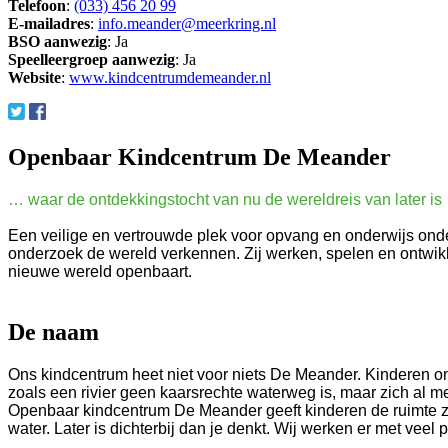
Telefoon
:
(033) 456 20 99
E-mailadres
:
info.meander@meerkring.nl
BSO aanwezig
: Ja
Speelleergroep aanwezig
: Ja
Website
:
www.kindcentrumdemeander.nl
Openbaar Kindcentrum De Meander
… waar de ontdekkingstocht van nu de wereldreis van later is
Een veilige en vertrouwde plek voor opvang en onderwijs onde
onderzoek de wereld verkennen. Zij werken, spelen en ontwikke
nieuwe wereld openbaart.
De naam
Ons kindcentrum heet niet voor niets De Meander. Kinderen ont
zoals een rivier geen kaarsrechte waterweg is, maar zich al m
Openbaar kindcentrum De Meander geeft kinderen de ruimte zich
water. Later is dichterbij dan je denkt. Wij werken er met veel 