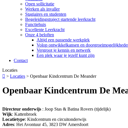
Open sollicitatie
Werken als invaller
Stagiaires en studenten
Begeleidingstraject startende leerkracht
Functiehuis
Excellente Leerkracht
Onze 4 beloften
Altijd een passende werkplek
Volop ontwikkelkansen en doorgroeimogelijkhede
Vergroot je kennis en netwerk
Een plek waar je jezelf kunt zijn
Contact
Locaties

>
Locaties
>
Openbaar Kindcentrum De Meander
Openbaar Kindcentrum De Me
Directeur onderwijs
: Joop Stas & Batina Rovers (tijdelijk)
Wijk
: Kattenbroek
Locatietype
: Kindcentrum en circuitonderwijs
Adres
: Het Avontuur 45, 3823 DW Amersfoort