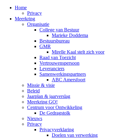
Home
Privacy
Meerkring
Organisatie
College van Bestuur
Marieke Doddema
Bestuursbureau
GMR
Mirelle Kaal stelt zich voor
Raad van Toezicht
Vertrouwenspersoon
Leveranciers
Samenwerkingspartners
ABC Amersfoort
Missie & visie
Beleid
Jaarplan & jaarverslag
Meerkring GO!
Centrum voor Ontwikkeling
De Gedragstolk
Nieuws
Privacy
Privacyverklaring
Doelen van verwerking