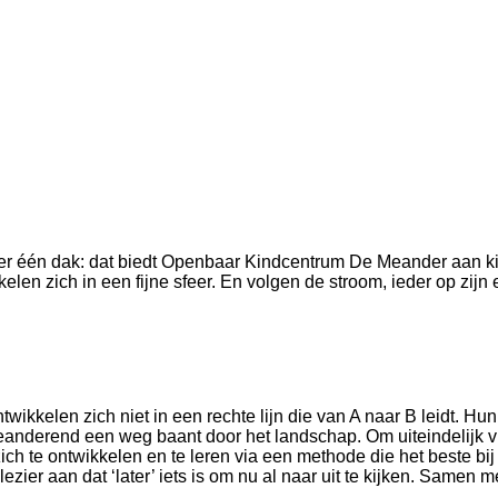
r één dak: dat biedt Openbaar Kindcentrum De Meander aan kind
len zich in een fijne sfeer. En volgen de stroom, ieder op zijn
wikkelen zich niet in een rechte lijn die van A naar B leidt. H
eanderend een weg baant door het landschap. Om uiteindelijk vi
 te ontwikkelen en te leren via een methode die het beste bij h
plezier aan dat ‘later’ iets is om nu al naar uit te kijken. Same