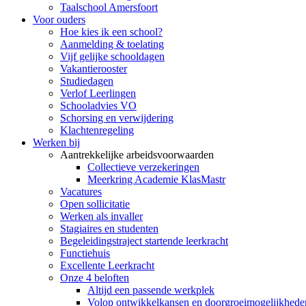
Taalschool Amersfoort
Voor ouders
Hoe kies ik een school?
Aanmelding & toelating
Vijf gelijke schooldagen
Vakantierooster
Studiedagen
Verlof Leerlingen
Schooladvies VO
Schorsing en verwijdering
Klachtenregeling
Werken bij
Aantrekkelijke arbeidsvoorwaarden
Collectieve verzekeringen
Meerkring Academie KlasMastr
Vacatures
Open sollicitatie
Werken als invaller
Stagiaires en studenten
Begeleidingstraject startende leerkracht
Functiehuis
Excellente Leerkracht
Onze 4 beloften
Altijd een passende werkplek
Volop ontwikkelkansen en doorgroeimogelijkhede