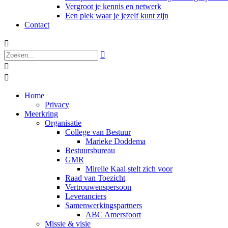
Vergroot je kennis en netwerk
Een plek waar je jezelf kunt zijn
Contact




Home
Privacy
Meerkring
Organisatie
College van Bestuur
Marieke Doddema
Bestuursbureau
GMR
Mirelle Kaal stelt zich voor
Raad van Toezicht
Vertrouwenspersoon
Leveranciers
Samenwerkingspartners
ABC Amersfoort
Missie & visie