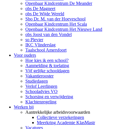
Openbaar Kindcentrum De Meander
obs De Magneet
obs De Wijde Wereld
Sbo Dr. M. van der Hoeveschool
Openbaar Kindcentrum Het Scala
Openbaar Kindcentrum Het Nieuwe Land
obs Joost van den Vondel
so Plevier
IKC Vlinderslag
Taalschool Amersfoort
Voor ouders
Hoe kies ik een school?
Aanmelding & toelating
Vijf gelijke schooldagen
Vakantierooster
Studiedagen
Verlof Leerlingen
Schooladvies VO
Schorsing en verwijdering
Klachtenregeling
Werken bij
Aantrekkelijke arbeidsvoorwaarden
Collectieve verzekeringen
Meerkring Academie KlasMastr
Vacatures