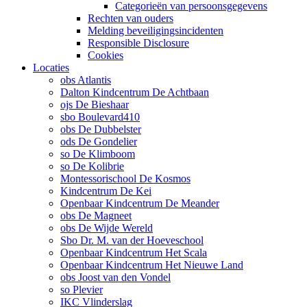
Categorieën van persoonsgegevens
Rechten van ouders
Melding beveiligingsincidenten
Responsible Disclosure
Cookies
Locaties
obs Atlantis
Dalton Kindcentrum De Achtbaan
ojs De Bieshaar
sbo Boulevard410
obs De Dubbelster
ods De Gondelier
so De Klimboom
so De Kolibrie
Montessorischool De Kosmos
Kindcentrum De Kei
Openbaar Kindcentrum De Meander
obs De Magneet
obs De Wijde Wereld
Sbo Dr. M. van der Hoeveschool
Openbaar Kindcentrum Het Scala
Openbaar Kindcentrum Het Nieuwe Land
obs Joost van den Vondel
so Plevier
IKC Vlinderslag