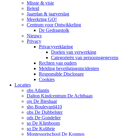
Missie & visie
Beleid
Jaarplan & jaarverslag
Meerkring GO!
Centrum voor Ontwikkeling
De Gedragstolk
Nieuws
Privacy
Privacyverklaring
Doelen van verwerking
Categorieën van persoonsgegevens
Rechten van ouders
Melding beveiligingsincidenten
Responsible Disclosure
Cookies
Locaties
obs Atlantis
Dalton Kindcentrum De Achtbaan
ojs De Bieshaar
sbo Boulevard410
obs De Dubbelster
ods De Gondelier
so De Klimboom
so De Kolibrie
Montessorischool De Kosmos