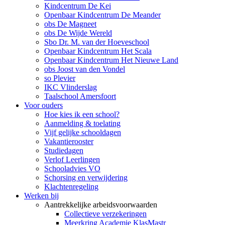
Kindcentrum De Kei
Openbaar Kindcentrum De Meander
obs De Magneet
obs De Wijde Wereld
Sbo Dr. M. van der Hoeveschool
Openbaar Kindcentrum Het Scala
Openbaar Kindcentrum Het Nieuwe Land
obs Joost van den Vondel
so Plevier
IKC Vlinderslag
Taalschool Amersfoort
Voor ouders
Hoe kies ik een school?
Aanmelding & toelating
Vijf gelijke schooldagen
Vakantierooster
Studiedagen
Verlof Leerlingen
Schooladvies VO
Schorsing en verwijdering
Klachtenregeling
Werken bij
Aantrekkelijke arbeidsvoorwaarden
Collectieve verzekeringen
Meerkring Academie KlasMastr