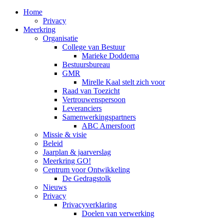
Home
Privacy
Meerkring
Organisatie
College van Bestuur
Marieke Doddema
Bestuursbureau
GMR
Mirelle Kaal stelt zich voor
Raad van Toezicht
Vertrouwenspersoon
Leveranciers
Samenwerkingspartners
ABC Amersfoort
Missie & visie
Beleid
Jaarplan & jaarverslag
Meerkring GO!
Centrum voor Ontwikkeling
De Gedragstolk
Nieuws
Privacy
Privacyverklaring
Doelen van verwerking