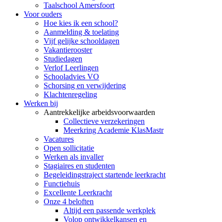
Taalschool Amersfoort
Voor ouders
Hoe kies ik een school?
Aanmelding & toelating
Vijf gelijke schooldagen
Vakantierooster
Studiedagen
Verlof Leerlingen
Schooladvies VO
Schorsing en verwijdering
Klachtenregeling
Werken bij
Aantrekkelijke arbeidsvoorwaarden
Collectieve verzekeringen
Meerkring Academie KlasMastr
Vacatures
Open sollicitatie
Werken als invaller
Stagiaires en studenten
Begeleidingstraject startende leerkracht
Functiehuis
Excellente Leerkracht
Onze 4 beloften
Altijd een passende werkplek
Volop ontwikkelkansen en