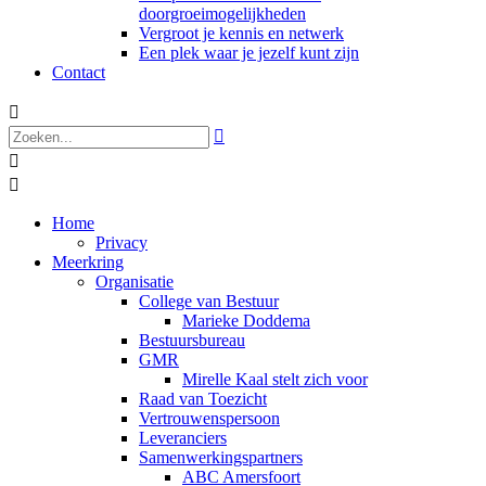
doorgroeimogelijkheden
Vergroot je kennis en netwerk
Een plek waar je jezelf kunt zijn
Contact




Home
Privacy
Meerkring
Organisatie
College van Bestuur
Marieke Doddema
Bestuursbureau
GMR
Mirelle Kaal stelt zich voor
Raad van Toezicht
Vertrouwenspersoon
Leveranciers
Samenwerkingspartners
ABC Amersfoort