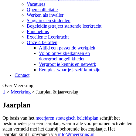
Vacatures
Open sollicitatie
Werken als invaller
Stagiaires en studenten
Begeleidingstraject startende leerkracht
Functiehuis
Excellente Leerkracht
Onze 4 beloften
Altijd een passende werkplek
Volop ontwikkelkansen en
doorgroeimogelijkheden
Vergroot je kennis en netwerk
Een plek waar je jezelf kunt zijn
Contact
Over Meerkring

>
Meerkring
>
Jaarplan & jaarverslag
Jaarplan
Op basis van het
meerjaren strategisch beleidsplan
schrijft het
bestuur ieder jaar een jaarplan, waarin alle voorgenomen activiteiten
staan vermeld met het daarbij behorende kostenplaatje. Het
jaarplan kunt u opvragen via
info@meerkring.nl
.