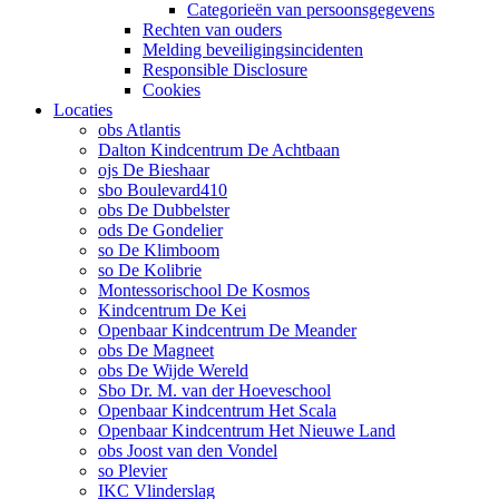
Categorieën van persoonsgegevens
Rechten van ouders
Melding beveiligingsincidenten
Responsible Disclosure
Cookies
Locaties
obs Atlantis
Dalton Kindcentrum De Achtbaan
ojs De Bieshaar
sbo Boulevard410
obs De Dubbelster
ods De Gondelier
so De Klimboom
so De Kolibrie
Montessorischool De Kosmos
Kindcentrum De Kei
Openbaar Kindcentrum De Meander
obs De Magneet
obs De Wijde Wereld
Sbo Dr. M. van der Hoeveschool
Openbaar Kindcentrum Het Scala
Openbaar Kindcentrum Het Nieuwe Land
obs Joost van den Vondel
so Plevier
IKC Vlinderslag