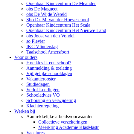
Openbaar Kindcentrum De Meander
obs De Magneet
obs De Wijde Wereld
Sbo Dr. M. van der Hoeveschool
Openbaar Kindcentrum Het Scala
Openbaar Kindcentrum Het Nieuwe Land
obs Joost van den Vondel
so Plevier
IKC Vlinderslag
Taalschool Amersfoort
Voor ouders
Hoe kies ik een school?
Aanmelding & toelating
Vijf gelijke schooldagen
Vakantierooster
Studiedagen
Verlof Leerlingen
Schooladvies VO
Schorsing en verwijdering
Klachtenregeling
Werken bij
Aantrekkelijke arbeidsvoorwaarden
Collectieve verzekeringen
Meerkring Academie KlasMastr
Vacatures