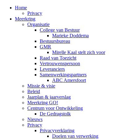
Home
Privacy
Meerkring
Organisatie
College van Bestuur
Marieke Doddema
Bestuursbureau
GMR
Mirelle Kaal stelt zich voor
Raad van Toezicht
Vertrouwenspersoon
Leveranciers
Samenwerkingspartners
ABC Amersfoort
Missie & visie
Beleid
Jaarplan & jaarverslag
Meerkring GO!
Centrum voor Ontwikkeling
De Gedragstolk
Nieuws
Privacy
Privacyverklaring
Doelen van verwerking