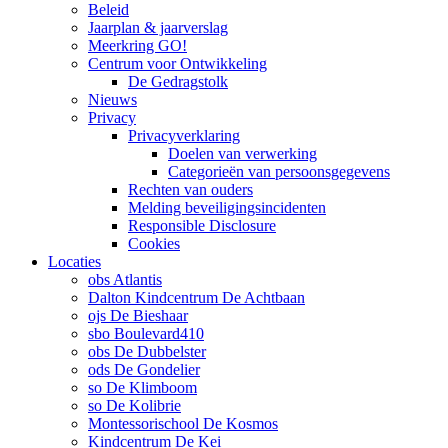
Beleid
Jaarplan & jaarverslag
Meerkring GO!
Centrum voor Ontwikkeling
De Gedragstolk
Nieuws
Privacy
Privacyverklaring
Doelen van verwerking
Categorieën van persoonsgegevens
Rechten van ouders
Melding beveiligingsincidenten
Responsible Disclosure
Cookies
Locaties
obs Atlantis
Dalton Kindcentrum De Achtbaan
ojs De Bieshaar
sbo Boulevard410
obs De Dubbelster
ods De Gondelier
so De Klimboom
so De Kolibrie
Montessorischool De Kosmos
Kindcentrum De Kei