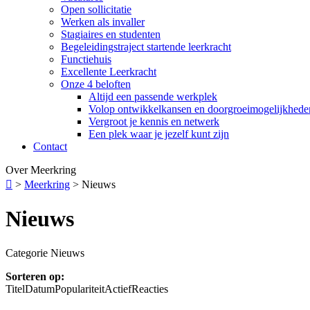
Open sollicitatie
Werken als invaller
Stagiaires en studenten
Begeleidingstraject startende leerkracht
Functiehuis
Excellente Leerkracht
Onze 4 beloften
Altijd een passende werkplek
Volop ontwikkelkansen en doorgroeimogelijkhede
Vergroot je kennis en netwerk
Een plek waar je jezelf kunt zijn
Contact
Over Meerkring

>
Meerkring
>
Nieuws
Nieuws
Categorie Nieuws
Sorteren op:
Titel
Datum
Populariteit
Actief
Reacties