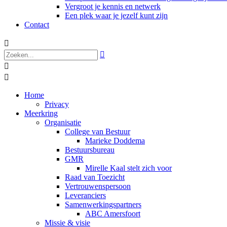
Vergroot je kennis en netwerk
Een plek waar je jezelf kunt zijn
Contact




Home
Privacy
Meerkring
Organisatie
College van Bestuur
Marieke Doddema
Bestuursbureau
GMR
Mirelle Kaal stelt zich voor
Raad van Toezicht
Vertrouwenspersoon
Leveranciers
Samenwerkingspartners
ABC Amersfoort
Missie & visie