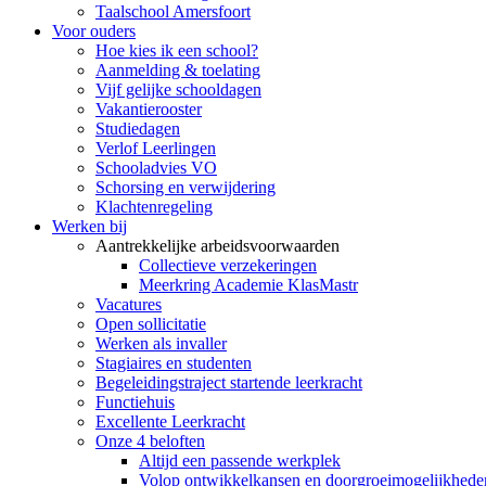
Taalschool Amersfoort
Voor ouders
Hoe kies ik een school?
Aanmelding & toelating
Vijf gelijke schooldagen
Vakantierooster
Studiedagen
Verlof Leerlingen
Schooladvies VO
Schorsing en verwijdering
Klachtenregeling
Werken bij
Aantrekkelijke arbeidsvoorwaarden
Collectieve verzekeringen
Meerkring Academie KlasMastr
Vacatures
Open sollicitatie
Werken als invaller
Stagiaires en studenten
Begeleidingstraject startende leerkracht
Functiehuis
Excellente Leerkracht
Onze 4 beloften
Altijd een passende werkplek
Volop ontwikkelkansen en doorgroeimogelijkhede