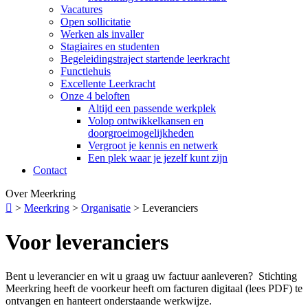
Vacatures
Open sollicitatie
Werken als invaller
Stagiaires en studenten
Begeleidingstraject startende leerkracht
Functiehuis
Excellente Leerkracht
Onze 4 beloften
Altijd een passende werkplek
Volop ontwikkelkansen en
doorgroeimogelijkheden
Vergroot je kennis en netwerk
Een plek waar je jezelf kunt zijn
Contact
Over Meerkring

>
Meerkring
>
Organisatie
>
Leveranciers
Voor leveranciers
Bent u leverancier en wit u graag uw factuur aanleveren? Stichting
Meerkring heeft de voorkeur heeft om facturen digitaal (lees PDF) te
ontvangen en hanteert onderstaande werkwijze.