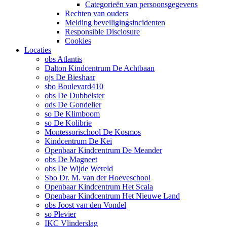
Categorieën van persoonsgegevens
Rechten van ouders
Melding beveiligingsincidenten
Responsible Disclosure
Cookies
Locaties
obs Atlantis
Dalton Kindcentrum De Achtbaan
ojs De Bieshaar
sbo Boulevard410
obs De Dubbelster
ods De Gondelier
so De Klimboom
so De Kolibrie
Montessorischool De Kosmos
Kindcentrum De Kei
Openbaar Kindcentrum De Meander
obs De Magneet
obs De Wijde Wereld
Sbo Dr. M. van der Hoeveschool
Openbaar Kindcentrum Het Scala
Openbaar Kindcentrum Het Nieuwe Land
obs Joost van den Vondel
so Plevier
IKC Vlinderslag