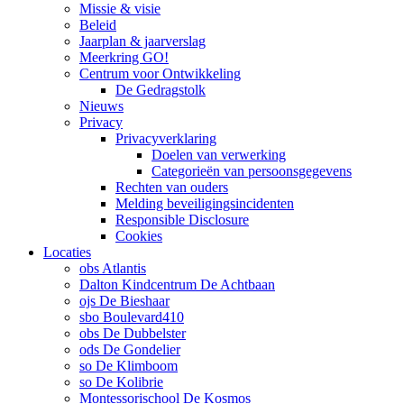
Missie & visie
Beleid
Jaarplan & jaarverslag
Meerkring GO!
Centrum voor Ontwikkeling
De Gedragstolk
Nieuws
Privacy
Privacyverklaring
Doelen van verwerking
Categorieën van persoonsgegevens
Rechten van ouders
Melding beveiligingsincidenten
Responsible Disclosure
Cookies
Locaties
obs Atlantis
Dalton Kindcentrum De Achtbaan
ojs De Bieshaar
sbo Boulevard410
obs De Dubbelster
ods De Gondelier
so De Klimboom
so De Kolibrie
Montessorischool De Kosmos