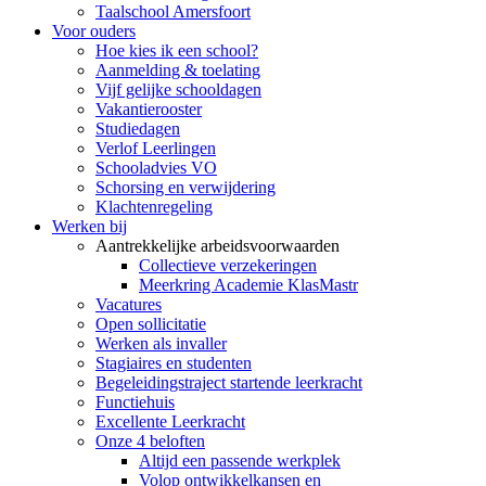
Taalschool Amersfoort
Voor ouders
Hoe kies ik een school?
Aanmelding & toelating
Vijf gelijke schooldagen
Vakantierooster
Studiedagen
Verlof Leerlingen
Schooladvies VO
Schorsing en verwijdering
Klachtenregeling
Werken bij
Aantrekkelijke arbeidsvoorwaarden
Collectieve verzekeringen
Meerkring Academie KlasMastr
Vacatures
Open sollicitatie
Werken als invaller
Stagiaires en studenten
Begeleidingstraject startende leerkracht
Functiehuis
Excellente Leerkracht
Onze 4 beloften
Altijd een passende werkplek
Volop ontwikkelkansen en