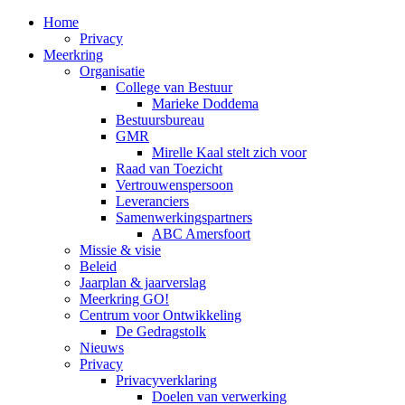
Home
Privacy
Meerkring
Organisatie
College van Bestuur
Marieke Doddema
Bestuursbureau
GMR
Mirelle Kaal stelt zich voor
Raad van Toezicht
Vertrouwenspersoon
Leveranciers
Samenwerkingspartners
ABC Amersfoort
Missie & visie
Beleid
Jaarplan & jaarverslag
Meerkring GO!
Centrum voor Ontwikkeling
De Gedragstolk
Nieuws
Privacy
Privacyverklaring
Doelen van verwerking