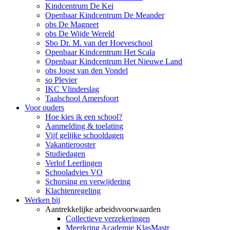
Kindcentrum De Kei
Openbaar Kindcentrum De Meander
obs De Magneet
obs De Wijde Wereld
Sbo Dr. M. van der Hoeveschool
Openbaar Kindcentrum Het Scala
Openbaar Kindcentrum Het Nieuwe Land
obs Joost van den Vondel
so Plevier
IKC Vlinderslag
Taalschool Amersfoort
Voor ouders
Hoe kies ik een school?
Aanmelding & toelating
Vijf gelijke schooldagen
Vakantierooster
Studiedagen
Verlof Leerlingen
Schooladvies VO
Schorsing en verwijdering
Klachtenregeling
Werken bij
Aantrekkelijke arbeidsvoorwaarden
Collectieve verzekeringen
Meerkring Academie KlasMastr