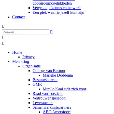
doorgroeimogelijkheden
Vergroot je kennis en netwerk
Een plek waar je jezelf kunt zijn
Contact




Home
Privacy
Meerkring
Organisatie
College van Bestuur
Marieke Doddema
Bestuursbureau
GMR
Mirelle Kaal stelt zich voor
Raad van Toezicht
Vertrouwenspersoon
Leveranciers
Samenwerkingspartners
ABC Amersfoort