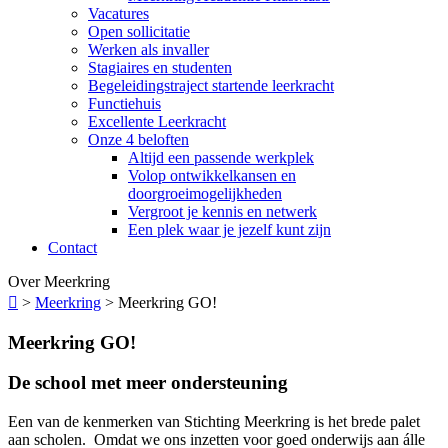
Vacatures
Open sollicitatie
Werken als invaller
Stagiaires en studenten
Begeleidingstraject startende leerkracht
Functiehuis
Excellente Leerkracht
Onze 4 beloften
Altijd een passende werkplek
Volop ontwikkelkansen en
doorgroeimogelijkheden
Vergroot je kennis en netwerk
Een plek waar je jezelf kunt zijn
Contact
Over Meerkring

>
Meerkring
>
Meerkring GO!
Meerkring GO!
De school met meer ondersteuning
Een van de kenmerken van Stichting Meerkring is het brede palet
aan scholen. Omdat we ons inzetten voor goed onderwijs aan álle