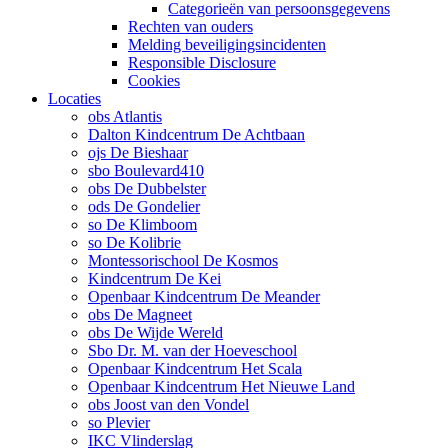
Categorieën van persoonsgegevens
Rechten van ouders
Melding beveiligingsincidenten
Responsible Disclosure
Cookies
Locaties
obs Atlantis
Dalton Kindcentrum De Achtbaan
ojs De Bieshaar
sbo Boulevard410
obs De Dubbelster
ods De Gondelier
so De Klimboom
so De Kolibrie
Montessorischool De Kosmos
Kindcentrum De Kei
Openbaar Kindcentrum De Meander
obs De Magneet
obs De Wijde Wereld
Sbo Dr. M. van der Hoeveschool
Openbaar Kindcentrum Het Scala
Openbaar Kindcentrum Het Nieuwe Land
obs Joost van den Vondel
so Plevier
IKC Vlinderslag