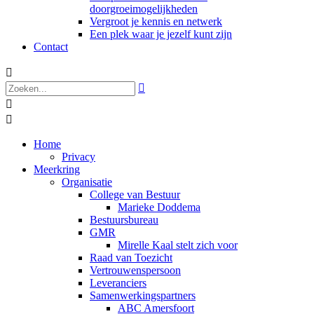
doorgroeimogelijkheden
Vergroot je kennis en netwerk
Een plek waar je jezelf kunt zijn
Contact




Home
Privacy
Meerkring
Organisatie
College van Bestuur
Marieke Doddema
Bestuursbureau
GMR
Mirelle Kaal stelt zich voor
Raad van Toezicht
Vertrouwenspersoon
Leveranciers
Samenwerkingspartners
ABC Amersfoort