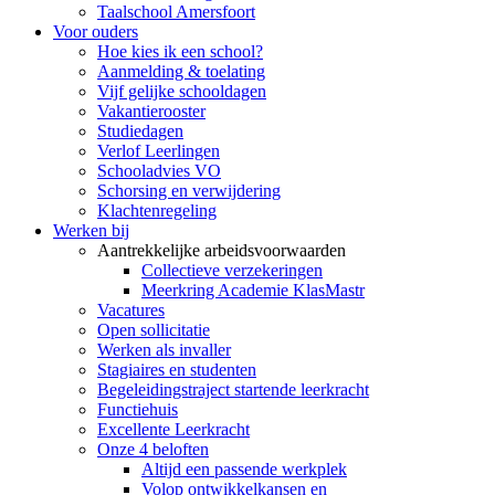
Taalschool Amersfoort
Voor ouders
Hoe kies ik een school?
Aanmelding & toelating
Vijf gelijke schooldagen
Vakantierooster
Studiedagen
Verlof Leerlingen
Schooladvies VO
Schorsing en verwijdering
Klachtenregeling
Werken bij
Aantrekkelijke arbeidsvoorwaarden
Collectieve verzekeringen
Meerkring Academie KlasMastr
Vacatures
Open sollicitatie
Werken als invaller
Stagiaires en studenten
Begeleidingstraject startende leerkracht
Functiehuis
Excellente Leerkracht
Onze 4 beloften
Altijd een passende werkplek
Volop ontwikkelkansen en