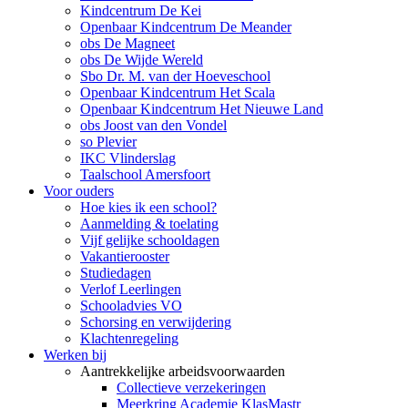
Kindcentrum De Kei
Openbaar Kindcentrum De Meander
obs De Magneet
obs De Wijde Wereld
Sbo Dr. M. van der Hoeveschool
Openbaar Kindcentrum Het Scala
Openbaar Kindcentrum Het Nieuwe Land
obs Joost van den Vondel
so Plevier
IKC Vlinderslag
Taalschool Amersfoort
Voor ouders
Hoe kies ik een school?
Aanmelding & toelating
Vijf gelijke schooldagen
Vakantierooster
Studiedagen
Verlof Leerlingen
Schooladvies VO
Schorsing en verwijdering
Klachtenregeling
Werken bij
Aantrekkelijke arbeidsvoorwaarden
Collectieve verzekeringen
Meerkring Academie KlasMastr