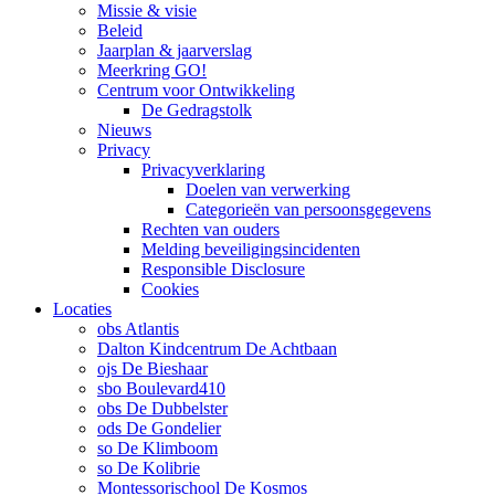
Missie & visie
Beleid
Jaarplan & jaarverslag
Meerkring GO!
Centrum voor Ontwikkeling
De Gedragstolk
Nieuws
Privacy
Privacyverklaring
Doelen van verwerking
Categorieën van persoonsgegevens
Rechten van ouders
Melding beveiligingsincidenten
Responsible Disclosure
Cookies
Locaties
obs Atlantis
Dalton Kindcentrum De Achtbaan
ojs De Bieshaar
sbo Boulevard410
obs De Dubbelster
ods De Gondelier
so De Klimboom
so De Kolibrie
Montessorischool De Kosmos