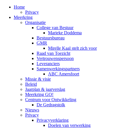
Home
Privacy
Meerkring
Organisatie
College van Bestuur
Marieke Doddema
Bestuursbureau
GMR
Mirelle Kaal stelt zich voor
Raad van Toezicht
Vertrouwenspersoon
Leveranciers
Samenwerkingspartners
ABC Amersfoort
Missie & visie
Beleid
Jaarplan & jaarverslag
Meerkring GO!
Centrum voor Ontwikkeling
De Gedragstolk
Nieuws
Privacy
Privacyverklaring
Doelen van verwerking