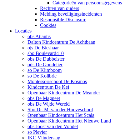
Categorieën van persoonsgegevens
Rechten van ouders
Melding beveiligingsincidenten
Responsible Disclosure
Cookies
Locaties
obs Atlantis
Dalton Kindcentrum De Achtbaan
ojs De Bieshaar
sbo Boulevard410
obs De Dubbelster
ods De Gondelier
so De Klimboom
so De Kolibrie
Montessorischool De Kosmos
Kindcentrum De Kei
Openbaar Kindcentrum De Meander
obs De Magneet
obs De Wijde Wereld
Sbo Dr. M. van der Hoeveschool
Openbaar Kindcentrum Het Scala
Openbaar Kindcentrum Het Nieuwe Land
obs Joost van den Vondel
so Plevier
IKC Vlinderslag