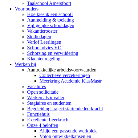
Taalschool Amersfoort
Voor ouders
Hoe kies ik een school?
Aanmelding & toelating
Vijf gelijke schooldagen
Vakantierooster
Studiedagen
Verlof Leerlingen
Schooladvies VO
Schorsing en verwijdering
Klachtenregeling
Werken bij
Aantrekkelijke arbeidsvoorwaarden
Collectieve verzekeringen
Meerkring Academie KlasMastr
Vacatures
Open sollicitatie
Werken als invaller
Stagiaires en studenten
Begeleidingstraject startende leerkracht
Functiehuis
Excellente Leerkracht
Onze 4 beloften
Altijd een passende werkplek
Volop ontwikkelkansen en