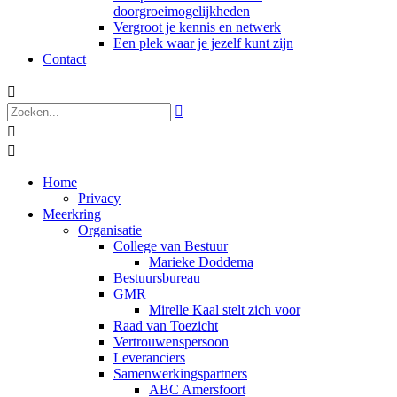
doorgroeimogelijkheden
Vergroot je kennis en netwerk
Een plek waar je jezelf kunt zijn
Contact




Home
Privacy
Meerkring
Organisatie
College van Bestuur
Marieke Doddema
Bestuursbureau
GMR
Mirelle Kaal stelt zich voor
Raad van Toezicht
Vertrouwenspersoon
Leveranciers
Samenwerkingspartners
ABC Amersfoort