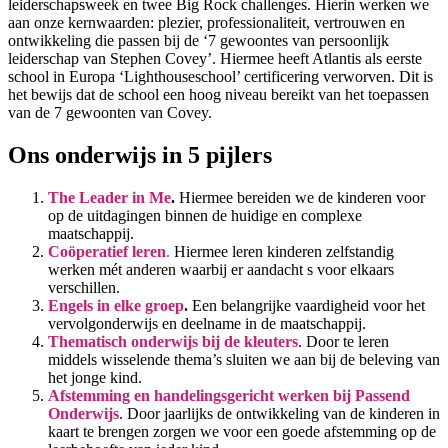
leiderschapsweek en twee Big Rock challenges. Hierin werken we
aan onze kernwaarden: plezier, professionaliteit, vertrouwen en
ontwikkeling die passen bij de ‘7 gewoontes van persoonlijk
leiderschap van Stephen Covey’. Hiermee heeft Atlantis als eerste
school in Europa ‘Lighthouseschool’ certificering verworven. Dit is
het bewijs dat de school een hoog niveau bereikt van het toepassen
van de 7 gewoonten van Covey.
Ons onderwijs in 5 pijlers
The Leader in Me
.
Hiermee bereiden we de kinderen voor
op de uitdagingen binnen de huidige en complexe
maatschappij.
Coöperatief leren
.
Hiermee leren kinderen zelfstandig
werken mét anderen waarbij er aandacht s voor elkaars
verschillen.
Engels in elke groep
.
Een belangrijke vaardigheid voor het
vervolgonderwijs en deelname in de maatschappij.
Thematisch onderwijs bij de kleuters
. Door te leren
middels wisselende thema’s sluiten we aan bij de beleving van
het jonge kind.
Afstemming en handelingsgericht werken bij Passend
Onderwijs
. Door jaarlijks de ontwikkeling van de kinderen in
kaart te brengen zorgen we voor een goede afstemming op de