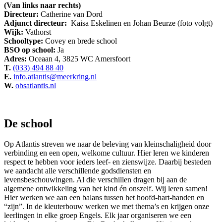
(Van links naar rechts)
Directeur:
Catherine van Dord
Adjunct directeur:
Kaisa Eskelinen en Johan Beurze (foto volgt)
Wijk:
Vathorst
Schooltype:
Covey en brede school
BSO op school:
Ja
Adres:
Oceaan 4, 3825 WC Amersfoort
T.
(033) 494 88 40
E.
info.atlantis@meerkring.nl
W.
obsatlantis.nl
De school
Op Atlantis streven we naar de beleving van kleinschaligheid door
verbinding en een open, welkome cultuur. Hier leren we kinderen
respect te hebben voor ieders leef- en zienswijze. Daarbij besteden
we aandacht alle verschillende godsdiensten en
levensbeschouwingen. Al die verschillen dragen bij aan de
algemene ontwikkeling van het kind én onszelf. Wij leren samen!
Hier werken we aan een balans tussen het hoofd-hart-handen en
“zijn”. In de kleuterbouw werken we met thema’s en krijgen onze
leerlingen in elke groep Engels. Elk jaar organiseren we een