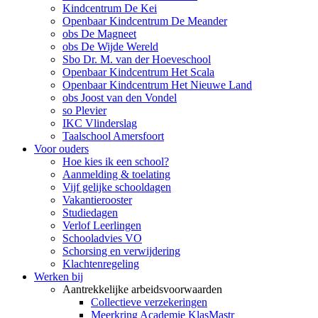
Kindcentrum De Kei
Openbaar Kindcentrum De Meander
obs De Magneet
obs De Wijde Wereld
Sbo Dr. M. van der Hoeveschool
Openbaar Kindcentrum Het Scala
Openbaar Kindcentrum Het Nieuwe Land
obs Joost van den Vondel
so Plevier
IKC Vlinderslag
Taalschool Amersfoort
Voor ouders
Hoe kies ik een school?
Aanmelding & toelating
Vijf gelijke schooldagen
Vakantierooster
Studiedagen
Verlof Leerlingen
Schooladvies VO
Schorsing en verwijdering
Klachtenregeling
Werken bij
Aantrekkelijke arbeidsvoorwaarden
Collectieve verzekeringen
Meerkring Academie KlasMastr