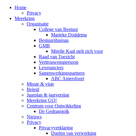
Home
Privacy
Meerkring
Organisatie
College van Bestuur
Marieke Doddema
Bestuursbureau
GMR
Mirelle Kaal stelt zich voor
Raad van Toezicht
Vertrouwenspersoon
Leveranciers
Samenwerkingspartners
ABC Amersfoort
Missie & visie
Beleid
Jaarplan & jaarverslag
Meerkring GO!
Centrum voor Ontwikkeling
De Gedragstolk
Nieuws
Privacy
Privacyverklaring
Doelen van verwerking