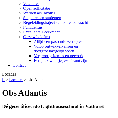
Vacatures
Open sollicitatie
Werken als invaller
Stagiaires en studenten
Begeleidingstraject startende leerkracht
Functiehuis
Excellente Leerkracht
Onze 4 beloften
Altijd een passende werkplek
Volop ontwikkelkansen en
doorgroeimogelijkheden
Vergroot je kennis en netwerk
Een plek waar je jezelf kunt zijn
Contact
Locaties

>
Locaties
>
obs Atlantis
Obs Atlantis
Dé gecertificeerde Lighthouseschool in Vathorst