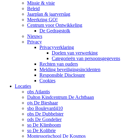
Missie & visie
Beleid
Jaarplan & jaarverslag
Meerkring GO!
Centrum voor Ontwikkeling
De Gedragstolk
Nieuws
Privacy
Privacyverklaring
Doelen van verwerking
Categorieën van persoonsgegevens
Rechten van ouders
Melding beveiligingsincidenten
Responsible Disclosure
Cookies
Locaties
obs Atlantis
Dalton Kindcentrum De Achtbaan
ojs De Bieshaar
sbo Boulevard410
obs De Dubbelster
ods De Gondelier
so De Klimboom
so De Kolibrie
Montessorischool De Kosmos