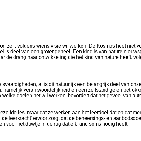
ri zelf, volgens wiens visie wij werken. De Kosmos heet niet v
l is deel van een groter geheel. Een kind is van nature nieuwsg
r de drang naar ontwikkeling die het kind van nature heeft, vo
vaardigheden, al is dit natuurlijk een belangrijk deel van onze 
 namelijk verantwoordelijkheid en een zelfstandige en betrokk
aan welke doelen het wil werken, bevordert dat het gevoel van 
t dezelfde les, maar dat ze werken aan het leerdoel dat op dat m
 van de leerkracht’ ervoor zorgt dat de beheersings- en aanbods
en voor het duwtje in de rug dat elk kind soms nodig heeft.