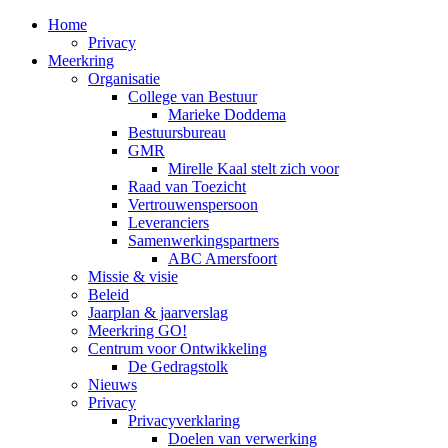
Home
Privacy
Meerkring
Organisatie
College van Bestuur
Marieke Doddema
Bestuursbureau
GMR
Mirelle Kaal stelt zich voor
Raad van Toezicht
Vertrouwenspersoon
Leveranciers
Samenwerkingspartners
ABC Amersfoort
Missie & visie
Beleid
Jaarplan & jaarverslag
Meerkring GO!
Centrum voor Ontwikkeling
De Gedragstolk
Nieuws
Privacy
Privacyverklaring
Doelen van verwerking