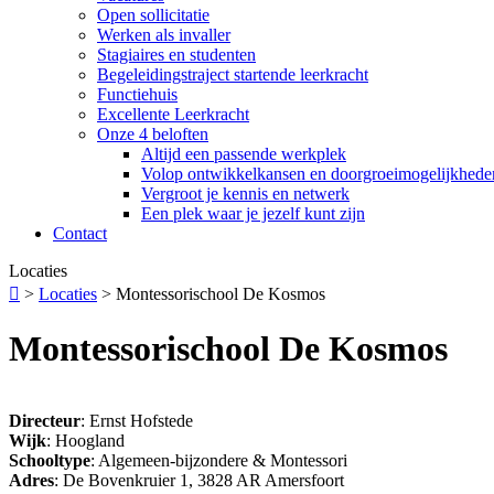
Open sollicitatie
Werken als invaller
Stagiaires en studenten
Begeleidingstraject startende leerkracht
Functiehuis
Excellente Leerkracht
Onze 4 beloften
Altijd een passende werkplek
Volop ontwikkelkansen en doorgroeimogelijkhede
Vergroot je kennis en netwerk
Een plek waar je jezelf kunt zijn
Contact
Locaties

>
Locaties
>
Montessorischool De Kosmos
Montessorischool De Kosmos
Directeur
: Ernst Hofstede
Wijk
: Hoogland
Schooltype
: Algemeen-bijzondere & Montessori
Adres
: De Bovenkruier 1, 3828 AR Amersfoort