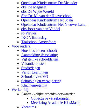
Openbaar Kindcentrum De Meander
obs De Magneet
obs De Wijde Wereld
Sbo Dr. M. van der Hoeveschool
Openbaar Kindcentrum Het Scala
Openbaar Kindcentrum Het Nieuwe Land
obs Joost van den Vondel
so Plevier
IKC Vlinderslag
Taalschool Amersfoort
Voor ouders
Hoe kies ik een school?
Aanmelding & toelating
Vijf gelijke schooldagen
Vakantierooster
Studiedagen
Verlof Leerlingen
Schooladvies VO
Schorsing en verwijdering
Klachtenregeling
Werken bij
Aantrekkelijke arbeidsvoorwaarden
Collectieve verzekeringen
Meerkring Academie KlasMastr
Vacatures