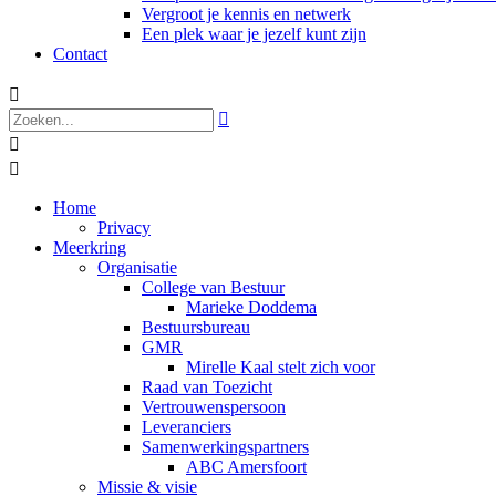
Vergroot je kennis en netwerk
Een plek waar je jezelf kunt zijn
Contact




Home
Privacy
Meerkring
Organisatie
College van Bestuur
Marieke Doddema
Bestuursbureau
GMR
Mirelle Kaal stelt zich voor
Raad van Toezicht
Vertrouwenspersoon
Leveranciers
Samenwerkingspartners
ABC Amersfoort
Missie & visie