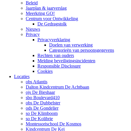
Beleid
Jaarplan & jaarverslag
Meerkring GO!
Centrum voor Ontwikkeling
De Gedragstolk
Nieuws
Privacy
Privacyverklaring
Doelen van verwerking
Categorieën van persoonsgegevens
Rechten van ouders
Melding beveiligingsincidenten
Responsible Disclosure
Cookies
Locaties
obs Atlantis
Dalton Kindcentrum De Achtbaan
ojs De Bieshaar
sbo Boulevard410
obs De Dubbelster
ods De Gondelier
so De Klimboom
so De Kolibrie
Montessorischool De Kosmos
Kindcentrum De Kei