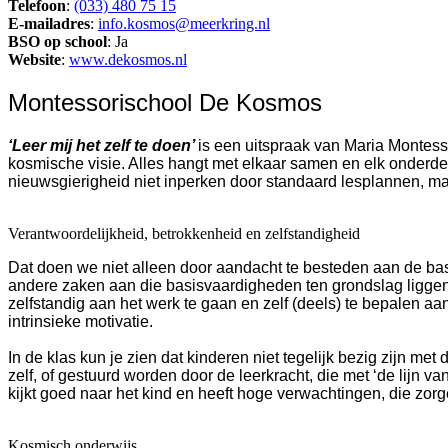
Telefoon
:
(033) 480 75 15
E-mailadres
:
info.kosmos@meerkring.nl
BSO op school
: Ja
Website
:
www.dekosmos.nl
Montessorischool De Kosmos
‘Leer mij het zelf te doen’
is een uitspraak van Maria Montesso
kosmische visie. Alles hangt met elkaar samen en elk onderdee
nieuwsgierigheid niet inperken door standaard lesplannen, maa
Verantwoordelijkheid, betrokkenheid en zelfstandigheid
Dat doen we niet alleen door aandacht te besteden aan de basis
andere zaken aan die basisvaardigheden ten grondslag liggen;
zelfstandig aan het werk te gaan en zelf (deels) te bepalen 
intrinsieke motivatie.
In de klas kun je zien dat kinderen niet tegelijk bezig zijn me
zelf, of gestuurd worden door de leerkracht, die met ‘de lijn
kijkt goed naar het kind en heeft hoge verwachtingen, die zorg
Kosmisch onderwijs