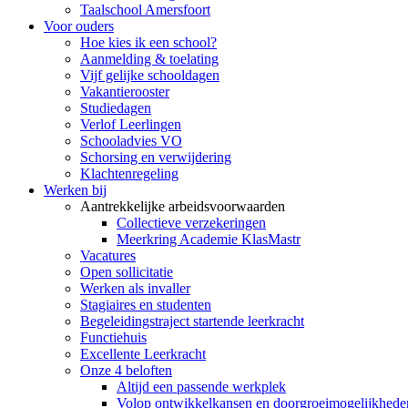
Taalschool Amersfoort
Voor ouders
Hoe kies ik een school?
Aanmelding & toelating
Vijf gelijke schooldagen
Vakantierooster
Studiedagen
Verlof Leerlingen
Schooladvies VO
Schorsing en verwijdering
Klachtenregeling
Werken bij
Aantrekkelijke arbeidsvoorwaarden
Collectieve verzekeringen
Meerkring Academie KlasMastr
Vacatures
Open sollicitatie
Werken als invaller
Stagiaires en studenten
Begeleidingstraject startende leerkracht
Functiehuis
Excellente Leerkracht
Onze 4 beloften
Altijd een passende werkplek
Volop ontwikkelkansen en doorgroeimogelijkhede