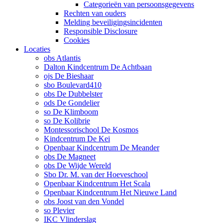
Categorieën van persoonsgegevens
Rechten van ouders
Melding beveiligingsincidenten
Responsible Disclosure
Cookies
Locaties
obs Atlantis
Dalton Kindcentrum De Achtbaan
ojs De Bieshaar
sbo Boulevard410
obs De Dubbelster
ods De Gondelier
so De Klimboom
so De Kolibrie
Montessorischool De Kosmos
Kindcentrum De Kei
Openbaar Kindcentrum De Meander
obs De Magneet
obs De Wijde Wereld
Sbo Dr. M. van der Hoeveschool
Openbaar Kindcentrum Het Scala
Openbaar Kindcentrum Het Nieuwe Land
obs Joost van den Vondel
so Plevier
IKC Vlinderslag