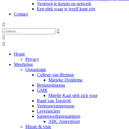
Vergroot je kennis en netwerk
Een plek waar je jezelf kunt zijn
Contact




Home
Privacy
Meerkring
Organisatie
College van Bestuur
Marieke Doddema
Bestuursbureau
GMR
Mirelle Kaal stelt zich voor
Raad van Toezicht
Vertrouwenspersoon
Leveranciers
Samenwerkingspartners
ABC Amersfoort
Missie & visie