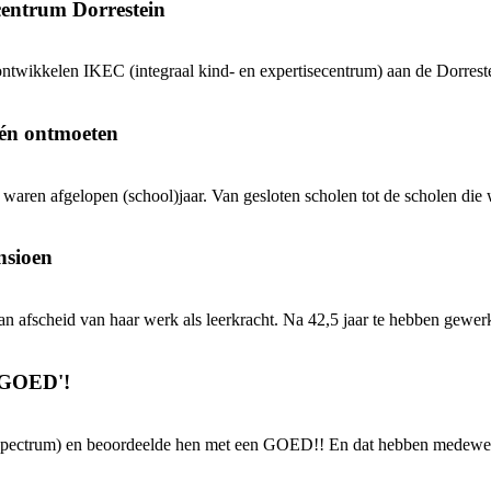
centrum Dorrestein
 ontwikkelen IKEC (integraal kind- en expertisecentrum) aan de Dorres
n én ontmoeten
aren afgelopen (school)jaar. Van gesloten scholen tot de scholen die w
nsioen
 afscheid van haar werk als leerkracht. Na 42,5 jaar te hebben gewerkt
 'GOED'!
 Spectrum) en beoordeelde hen met een GOED!! En dat hebben medewerk