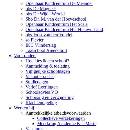
Openbaar Kindcentrum De Meander
obs De Magneet
obs De Wijde Wereld
Sbo Dr. M. van der Hoeveschool
Openbaar Kindcentrum Het Scala
Openbaar Kindcentrum Het Nieuwe Land
obs Joost van den Vondel
so Plevier
IKC Vlinderslag
Taalschool Amersfoort
Voor ouders
Hoe kies ik een school?
Aanmelding & toelating
Vijf gelijke schooldagen
Vakantierooster
Studiedagen
Verlof Leerlingen
Schooladvies VO
Schorsing en verwijdering
Klachtenregeling
Werken bij
Aantrekkelijke arbeidsvoorwaarden
Collectieve verzekeringen
Meerkring Academie KlasMastr
Vacatures