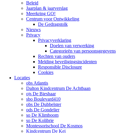
Beleid
Jaarplan & jaarverslag
Meerkring GO!
Centrum voor Ontwikkeling
De Gedragstolk
Nieuws
Privacy
Privacyverklaring
Doelen van verwerking
Categorieën van persoonsgegevens
Rechten van ouders
Melding beveiligingsincidenten
Responsible Disclosure
Cookies
Locaties
obs Atlantis
Dalton Kindcentrum De Achtbaan
ojs De Bieshaar
sbo Boulevard410
obs De Dubbelster
ods De Gondelier
so De Klimboom
so De Kolibrie
Montessorischool De Kosmos
Kindcentrum De Kei