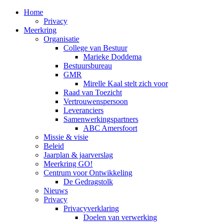
Home
Privacy
Meerkring
Organisatie
College van Bestuur
Marieke Doddema
Bestuursbureau
GMR
Mirelle Kaal stelt zich voor
Raad van Toezicht
Vertrouwenspersoon
Leveranciers
Samenwerkingspartners
ABC Amersfoort
Missie & visie
Beleid
Jaarplan & jaarverslag
Meerkring GO!
Centrum voor Ontwikkeling
De Gedragstolk
Nieuws
Privacy
Privacyverklaring
Doelen van verwerking