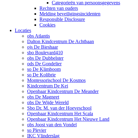
Categorieën van persoonsgegevens
Rechten van ouders
Melding beveiligingsincidenten
Responsible Disclosure
Cookies
Locaties
obs Atlantis
Dalton Kindcentrum De Achtbaan
ojs De Bieshaar
sbo Boulevard410
obs De Dubbelster
ods De Gondelier
so De Klimboom
so De Kolibrie
Montessorischool De Kosmos
Kindcentrum De Kei
Openbaar Kindcentrum De Meander
obs De Magneet
obs De Wijde Wereld
Sbo Dr. M. van der Hoeveschool
Openbaar Kindcentrum Het Scala
Openbaar Kindcentrum Het Nieuwe Land
obs Joost van den Vondel
so Plevier
IKC Vlinderslag