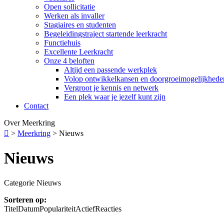
Open sollicitatie
Werken als invaller
Stagiaires en studenten
Begeleidingstraject startende leerkracht
Functiehuis
Excellente Leerkracht
Onze 4 beloften
Altijd een passende werkplek
Volop ontwikkelkansen en doorgroeimogelijkhede
Vergroot je kennis en netwerk
Een plek waar je jezelf kunt zijn
Contact
Over Meerkring

>
Meerkring
>
Nieuws
Nieuws
Categorie Nieuws
Sorteren op:
Titel
Datum
Populariteit
Actief
Reacties