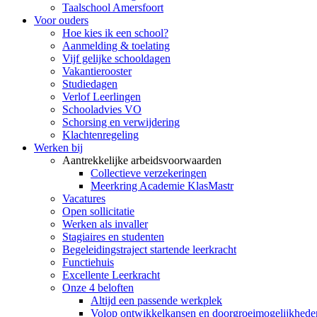
Taalschool Amersfoort
Voor ouders
Hoe kies ik een school?
Aanmelding & toelating
Vijf gelijke schooldagen
Vakantierooster
Studiedagen
Verlof Leerlingen
Schooladvies VO
Schorsing en verwijdering
Klachtenregeling
Werken bij
Aantrekkelijke arbeidsvoorwaarden
Collectieve verzekeringen
Meerkring Academie KlasMastr
Vacatures
Open sollicitatie
Werken als invaller
Stagiaires en studenten
Begeleidingstraject startende leerkracht
Functiehuis
Excellente Leerkracht
Onze 4 beloften
Altijd een passende werkplek
Volop ontwikkelkansen en doorgroeimogelijkhede