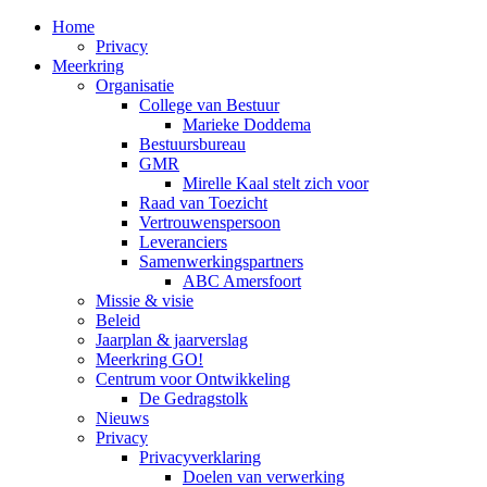
Home
Privacy
Meerkring
Organisatie
College van Bestuur
Marieke Doddema
Bestuursbureau
GMR
Mirelle Kaal stelt zich voor
Raad van Toezicht
Vertrouwenspersoon
Leveranciers
Samenwerkingspartners
ABC Amersfoort
Missie & visie
Beleid
Jaarplan & jaarverslag
Meerkring GO!
Centrum voor Ontwikkeling
De Gedragstolk
Nieuws
Privacy
Privacyverklaring
Doelen van verwerking