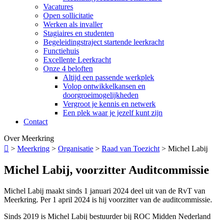
Vacatures
Open sollicitatie
Werken als invaller
Stagiaires en studenten
Begeleidingstraject startende leerkracht
Functiehuis
Excellente Leerkracht
Onze 4 beloften
Altijd een passende werkplek
Volop ontwikkelkansen en
doorgroeimogelijkheden
Vergroot je kennis en netwerk
Een plek waar je jezelf kunt zijn
Contact
Over Meerkring

>
Meerkring
>
Organisatie
>
Raad van Toezicht
>
Michel Labij
Michel Labij, voorzitter Auditcommissie
Michel Labij maakt sinds 1 januari 2024 deel uit van de RvT van
Meerkring. Per 1 april 2024 is hij voorzitter van de auditcommissie.
Sinds 2019 is Michel Labij bestuurder bij ROC Midden Nederland