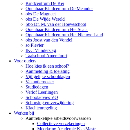
Kindcentrum De Kei
Openbaar Kindcentrum De Meander
obs De Magneet
obs De Wijde Wereld
Sbo Dr. M. van der Hoeveschool
Openbaar Kindcentrum Het Scala
Openbaar Kindcentrum Het Nieuwe Land
obs Joost van den Vondel
so Plevier
IKC Vlinderslag
Taalschool Amersfoort
Voor ouders
Hoe kies ik een school?
Aanmelding & toelating
Vijf gelijke schooldagen
Vakantierooster
Studiedagen
Verlof Leerlingen
Schooladvies VO
Schorsing en verwijdering
Klachtenregeling
Werken bij
Aantrekkelijke arbeidsvoorwaarden
Collectieve verzekeringen
Meerkring Academie KlasMastr