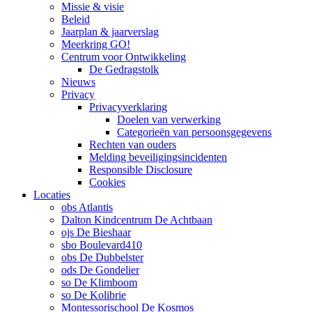
Missie & visie
Beleid
Jaarplan & jaarverslag
Meerkring GO!
Centrum voor Ontwikkeling
De Gedragstolk
Nieuws
Privacy
Privacyverklaring
Doelen van verwerking
Categorieën van persoonsgegevens
Rechten van ouders
Melding beveiligingsincidenten
Responsible Disclosure
Cookies
Locaties
obs Atlantis
Dalton Kindcentrum De Achtbaan
ojs De Bieshaar
sbo Boulevard410
obs De Dubbelster
ods De Gondelier
so De Klimboom
so De Kolibrie
Montessorischool De Kosmos