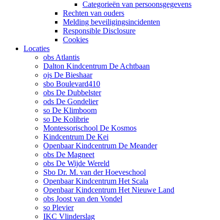
Categorieën van persoonsgegevens
Rechten van ouders
Melding beveiligingsincidenten
Responsible Disclosure
Cookies
Locaties
obs Atlantis
Dalton Kindcentrum De Achtbaan
ojs De Bieshaar
sbo Boulevard410
obs De Dubbelster
ods De Gondelier
so De Klimboom
so De Kolibrie
Montessorischool De Kosmos
Kindcentrum De Kei
Openbaar Kindcentrum De Meander
obs De Magneet
obs De Wijde Wereld
Sbo Dr. M. van der Hoeveschool
Openbaar Kindcentrum Het Scala
Openbaar Kindcentrum Het Nieuwe Land
obs Joost van den Vondel
so Plevier
IKC Vlinderslag