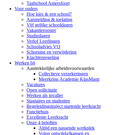
Taalschool Amersfoort
Voor ouders
Hoe kies ik een school?
Aanmelding & toelating
Vijf gelijke schooldagen
Vakantierooster
Studiedagen
Verlof Leerlingen
Schooladvies VO
Schorsing en verwijdering
Klachtenregeling
Werken bij
Aantrekkelijke arbeidsvoorwaarden
Collectieve verzekeringen
Meerkring Academie KlasMastr
Vacatures
Open sollicitatie
Werken als invaller
Stagiaires en studenten
Begeleidingstraject startende leerkracht
Functiehuis
Excellente Leerkracht
Onze 4 beloften
Altijd een passende werkplek
Volop ontwikkelkansen en