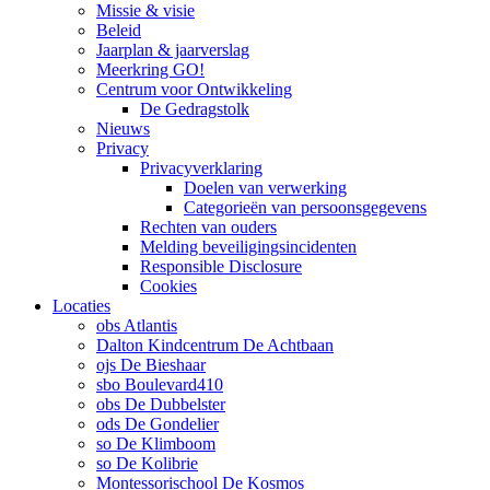
Missie & visie
Beleid
Jaarplan & jaarverslag
Meerkring GO!
Centrum voor Ontwikkeling
De Gedragstolk
Nieuws
Privacy
Privacyverklaring
Doelen van verwerking
Categorieën van persoonsgegevens
Rechten van ouders
Melding beveiligingsincidenten
Responsible Disclosure
Cookies
Locaties
obs Atlantis
Dalton Kindcentrum De Achtbaan
ojs De Bieshaar
sbo Boulevard410
obs De Dubbelster
ods De Gondelier
so De Klimboom
so De Kolibrie
Montessorischool De Kosmos