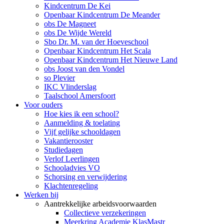
Kindcentrum De Kei
Openbaar Kindcentrum De Meander
obs De Magneet
obs De Wijde Wereld
Sbo Dr. M. van der Hoeveschool
Openbaar Kindcentrum Het Scala
Openbaar Kindcentrum Het Nieuwe Land
obs Joost van den Vondel
so Plevier
IKC Vlinderslag
Taalschool Amersfoort
Voor ouders
Hoe kies ik een school?
Aanmelding & toelating
Vijf gelijke schooldagen
Vakantierooster
Studiedagen
Verlof Leerlingen
Schooladvies VO
Schorsing en verwijdering
Klachtenregeling
Werken bij
Aantrekkelijke arbeidsvoorwaarden
Collectieve verzekeringen
Meerkring Academie KlasMastr