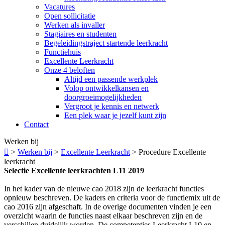
Vacatures
Open sollicitatie
Werken als invaller
Stagiaires en studenten
Begeleidingstraject startende leerkracht
Functiehuis
Excellente Leerkracht
Onze 4 beloften
Altijd een passende werkplek
Volop ontwikkelkansen en
doorgroeimogelijkheden
Vergroot je kennis en netwerk
Een plek waar je jezelf kunt zijn
Contact
Werken bij

>
Werken bij
>
Excellente Leerkracht
>
Procedure Excellente
leerkracht
Selectie Excellente leerkrachten L11 2019
In het kader van de nieuwe cao 2018 zijn de leerkracht functies
opnieuw beschreven. De kaders en criteria voor de functiemix uit de
cao 2016 zijn afgeschaft. In de overige documenten vinden je een
overzicht waarin de functies naast elkaar beschreven zijn en de
verschillen duidelijk worden. De competenties Leerkracht L10 en