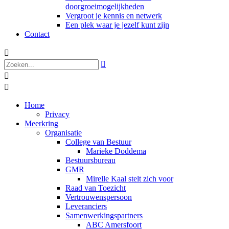
doorgroeimogelijkheden
Vergroot je kennis en netwerk
Een plek waar je jezelf kunt zijn
Contact




Home
Privacy
Meerkring
Organisatie
College van Bestuur
Marieke Doddema
Bestuursbureau
GMR
Mirelle Kaal stelt zich voor
Raad van Toezicht
Vertrouwenspersoon
Leveranciers
Samenwerkingspartners
ABC Amersfoort