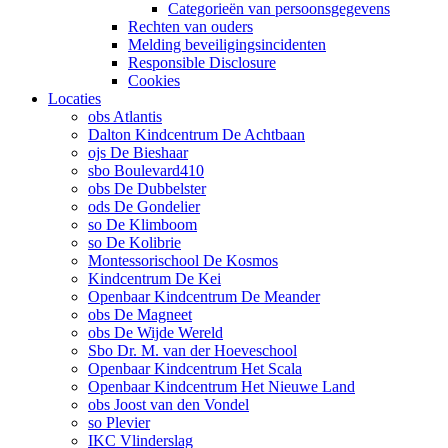
Categorieën van persoonsgegevens
Rechten van ouders
Melding beveiligingsincidenten
Responsible Disclosure
Cookies
Locaties
obs Atlantis
Dalton Kindcentrum De Achtbaan
ojs De Bieshaar
sbo Boulevard410
obs De Dubbelster
ods De Gondelier
so De Klimboom
so De Kolibrie
Montessorischool De Kosmos
Kindcentrum De Kei
Openbaar Kindcentrum De Meander
obs De Magneet
obs De Wijde Wereld
Sbo Dr. M. van der Hoeveschool
Openbaar Kindcentrum Het Scala
Openbaar Kindcentrum Het Nieuwe Land
obs Joost van den Vondel
so Plevier
IKC Vlinderslag