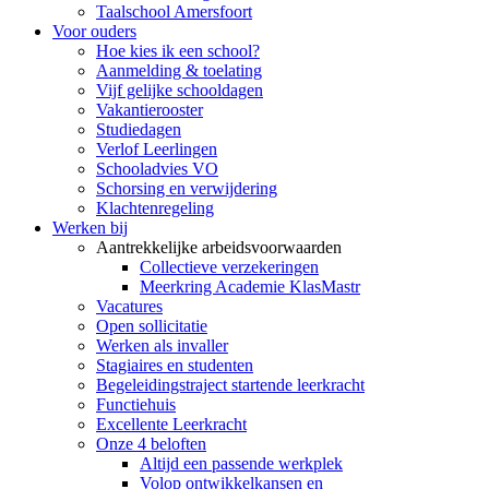
Taalschool Amersfoort
Voor ouders
Hoe kies ik een school?
Aanmelding & toelating
Vijf gelijke schooldagen
Vakantierooster
Studiedagen
Verlof Leerlingen
Schooladvies VO
Schorsing en verwijdering
Klachtenregeling
Werken bij
Aantrekkelijke arbeidsvoorwaarden
Collectieve verzekeringen
Meerkring Academie KlasMastr
Vacatures
Open sollicitatie
Werken als invaller
Stagiaires en studenten
Begeleidingstraject startende leerkracht
Functiehuis
Excellente Leerkracht
Onze 4 beloften
Altijd een passende werkplek
Volop ontwikkelkansen en