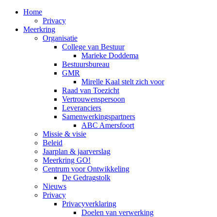
Home
Privacy
Meerkring
Organisatie
College van Bestuur
Marieke Doddema
Bestuursbureau
GMR
Mirelle Kaal stelt zich voor
Raad van Toezicht
Vertrouwenspersoon
Leveranciers
Samenwerkingspartners
ABC Amersfoort
Missie & visie
Beleid
Jaarplan & jaarverslag
Meerkring GO!
Centrum voor Ontwikkeling
De Gedragstolk
Nieuws
Privacy
Privacyverklaring
Doelen van verwerking