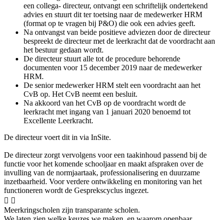
een collega- directeur, ontvangt een schriftelijk ondertekend
advies en stuurt dit ter toetsing naar de medewerker HRM
(format op te vragen bij P&O) die ook een advies geeft.
Na ontvangst van beide positieve adviezen door de directeur
bespreekt de directeur met de leerkracht dat de voordracht aan
het bestuur gedaan wordt.
De directeur stuurt alle tot de procedure behorende
documenten voor 15 december 2019 naar de medewerker
HRM.
De senior medewerker HRM stelt een voordracht aan het
CvB op. Het CvB neemt een besluit.
Na akkoord van het CvB op de voordracht wordt de
leerkracht met ingang van 1 januari 2020 benoemd tot
Excellente Leerkracht.
De directeur voert dit in via InSite.
De directeur zorgt vervolgens voor een taakinhoud passend bij de
functie voor het komende schooljaar en maakt afspraken over de
invulling van de normjaartaak, professionalisering en duurzame
inzetbaarheid. Voor verdere ontwikkeling en monitoring van het
functioneren wordt de Gesprekscyclus ingezet.


Meerkringscholen zijn transparante scholen.
We laten zien welke keuzes we maken, en waarom openbaar