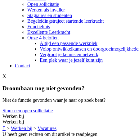
Open sollicitatie
Werken als invaller
Stagiaires en studenten
Begeleidingstraject startende leerkracht
Functiehuis
Excellente Leerkracht
Onze 4 beloften
Altijd een passende werkplek
Volop ontwikkelkansen en doorgroeimogelijkhede
Vergroot je kennis en netwerk
Een plek waar je jezelf kunt zijn
Contact
X
Droombaan nog niet gevonden?
Niet de functie gevonden waar je naar op zoek bent?
Stuur een open sollicitatie
Werken bij
Werken bij

>
Werken bij
>
Vacatures
U heeft geen rechten om dit artikel te raadplegen