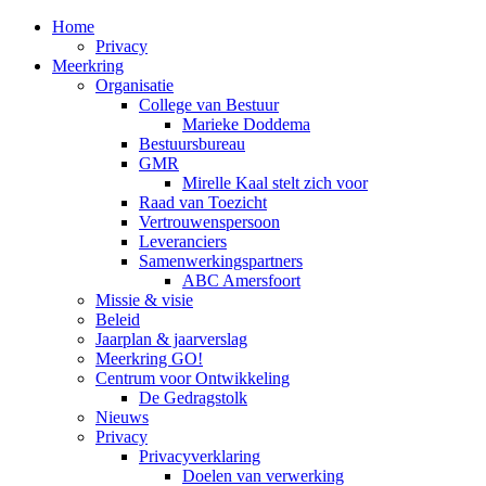
Home
Privacy
Meerkring
Organisatie
College van Bestuur
Marieke Doddema
Bestuursbureau
GMR
Mirelle Kaal stelt zich voor
Raad van Toezicht
Vertrouwenspersoon
Leveranciers
Samenwerkingspartners
ABC Amersfoort
Missie & visie
Beleid
Jaarplan & jaarverslag
Meerkring GO!
Centrum voor Ontwikkeling
De Gedragstolk
Nieuws
Privacy
Privacyverklaring
Doelen van verwerking