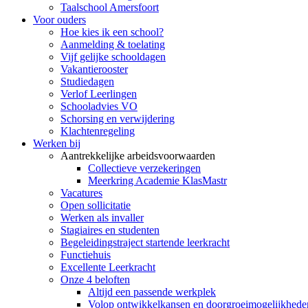
Taalschool Amersfoort
Voor ouders
Hoe kies ik een school?
Aanmelding & toelating
Vijf gelijke schooldagen
Vakantierooster
Studiedagen
Verlof Leerlingen
Schooladvies VO
Schorsing en verwijdering
Klachtenregeling
Werken bij
Aantrekkelijke arbeidsvoorwaarden
Collectieve verzekeringen
Meerkring Academie KlasMastr
Vacatures
Open sollicitatie
Werken als invaller
Stagiaires en studenten
Begeleidingstraject startende leerkracht
Functiehuis
Excellente Leerkracht
Onze 4 beloften
Altijd een passende werkplek
Volop ontwikkelkansen en doorgroeimogelijkhede