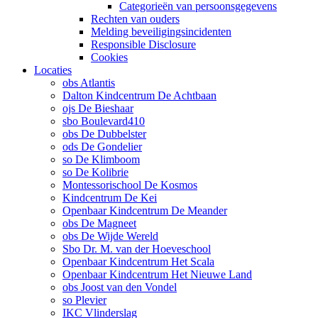
Categorieën van persoonsgegevens
Rechten van ouders
Melding beveiligingsincidenten
Responsible Disclosure
Cookies
Locaties
obs Atlantis
Dalton Kindcentrum De Achtbaan
ojs De Bieshaar
sbo Boulevard410
obs De Dubbelster
ods De Gondelier
so De Klimboom
so De Kolibrie
Montessorischool De Kosmos
Kindcentrum De Kei
Openbaar Kindcentrum De Meander
obs De Magneet
obs De Wijde Wereld
Sbo Dr. M. van der Hoeveschool
Openbaar Kindcentrum Het Scala
Openbaar Kindcentrum Het Nieuwe Land
obs Joost van den Vondel
so Plevier
IKC Vlinderslag