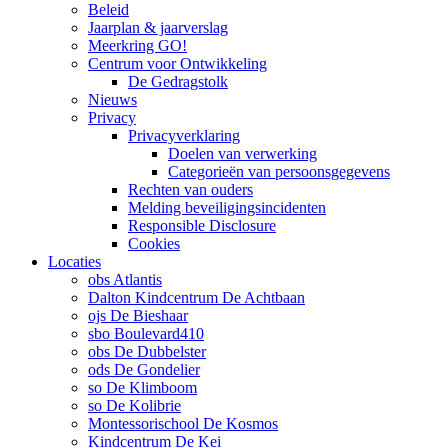
Beleid
Jaarplan & jaarverslag
Meerkring GO!
Centrum voor Ontwikkeling
De Gedragstolk
Nieuws
Privacy
Privacyverklaring
Doelen van verwerking
Categorieën van persoonsgegevens
Rechten van ouders
Melding beveiligingsincidenten
Responsible Disclosure
Cookies
Locaties
obs Atlantis
Dalton Kindcentrum De Achtbaan
ojs De Bieshaar
sbo Boulevard410
obs De Dubbelster
ods De Gondelier
so De Klimboom
so De Kolibrie
Montessorischool De Kosmos
Kindcentrum De Kei