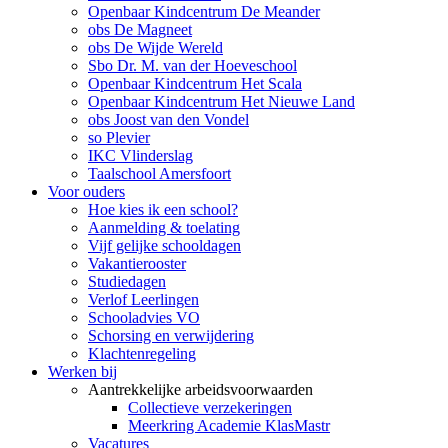
Openbaar Kindcentrum De Meander
obs De Magneet
obs De Wijde Wereld
Sbo Dr. M. van der Hoeveschool
Openbaar Kindcentrum Het Scala
Openbaar Kindcentrum Het Nieuwe Land
obs Joost van den Vondel
so Plevier
IKC Vlinderslag
Taalschool Amersfoort
Voor ouders
Hoe kies ik een school?
Aanmelding & toelating
Vijf gelijke schooldagen
Vakantierooster
Studiedagen
Verlof Leerlingen
Schooladvies VO
Schorsing en verwijdering
Klachtenregeling
Werken bij
Aantrekkelijke arbeidsvoorwaarden
Collectieve verzekeringen
Meerkring Academie KlasMastr
Vacatures