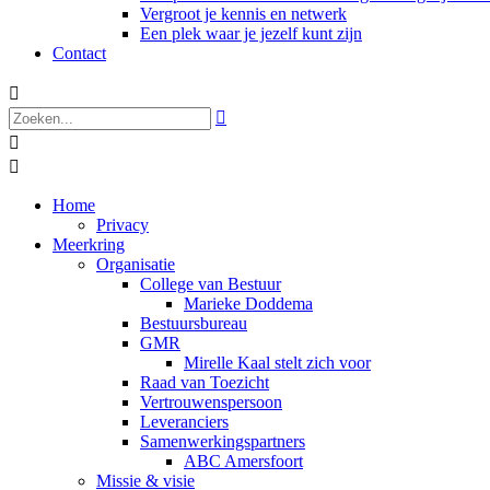
Vergroot je kennis en netwerk
Een plek waar je jezelf kunt zijn
Contact




Home
Privacy
Meerkring
Organisatie
College van Bestuur
Marieke Doddema
Bestuursbureau
GMR
Mirelle Kaal stelt zich voor
Raad van Toezicht
Vertrouwenspersoon
Leveranciers
Samenwerkingspartners
ABC Amersfoort
Missie & visie